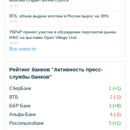
кешбэка создает волны спроса
12:14
ВТБ: объем выдачи ипотеки в России вырос на 38%
11:52
УБРиР принял участие в обсуждении перспектив рынка
ИЖС на выставке Open Village Ural
10:40
Все новости
Рейтинг банков "Активность пресс-
службы банков"
СберБанк
1
(+1)
ВТБ
2
(-1)
ББР Банк
3
(+9)
Альфа-Банк
4
(-1)
Россельхозбанк
5
(+1)