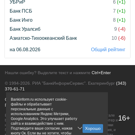
УБРиР
6
(+1)
Банк ПСБ
7
(+1)
Банк Инго
8
(+1)
Банк Уралсиб
9
(-4)
Азиатско-Тихоокеанский Банк
10
(-6)
на 06.08.2026
Общий рейтинг
Нашли ошибку? Выделите текст и нажмите
Ctrl+Enter
© 1994-2026.
РИА "БанкИнформСервис". Екатеринбург
(343)
370-61-71
О проекте
Политика конфиденциальности
Bankinform.ru использует cookie-
файлы и обрабатывает
Правовая информация
Для рекламодателей
персональные данные с
использованием Яндекс Метрики,
Вся информация о продуктах банков, размещенная на портале
16+
Google Analytics. Это улучшает работу
bankinform.ru, носит исключительно ознакомительный характер и
сайта и взаимодействие с ним.
не является публичной офертой, определяемой положениями
Подтвердите ваше согласие, нажав
ГК РФ. Информация не содержит точного и полного описания, и
кнопу Ок. Если вы не хотите, чтобы
может быть изменена. Конечные условия уточняйте на сайтах