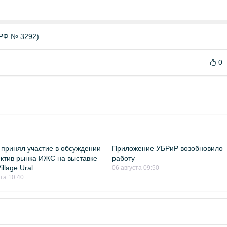
РФ № 3292)
0
принял участие в обсуждении
Приложение УБРиР возобновило
ктив рынка ИЖС на выставке
работу
llage Ural
06 августа 09:50
ста 10:40