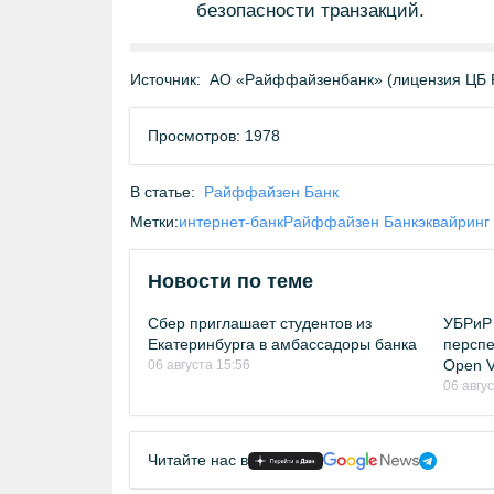
безопасности транзакций.
Источник:
АО «Райффайзенбанк» (лицензия ЦБ 
Просмотров: 1978
В статье:
Райффайзен Банк
Метки:
интернет-банк
Райффайзен Банк
эквайринг
Новости по теме
Сбер приглашает студентов из
УБРиР 
Екатеринбурга в амбассадоры банка
перспе
Open Vi
06 августа 15:56
06 авгу
Читайте нас в