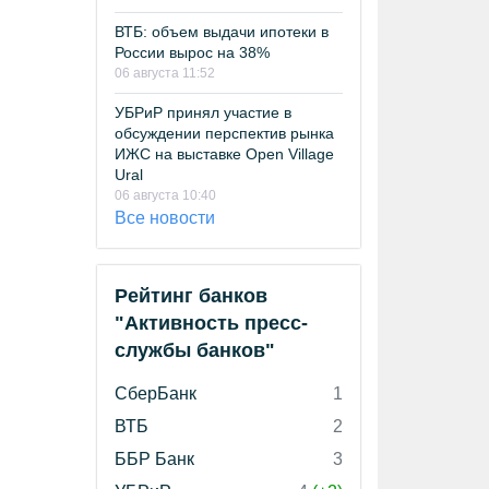
ВТБ: объем выдачи ипотеки в
России вырос на 38%
06 августа 11:52
УБРиР принял участие в
обсуждении перспектив рынка
ИЖС на выставке Open Village
Ural
06 августа 10:40
Все новости
Рейтинг банков
"Активность пресс-
службы банков"
СберБанк
1
ВТБ
2
ББР Банк
3