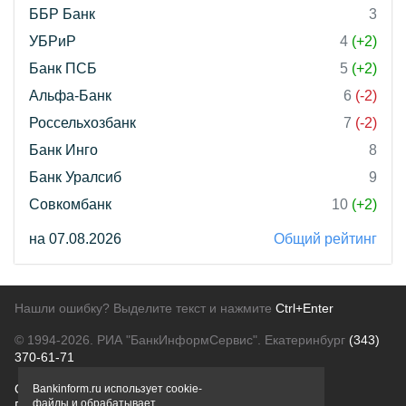
ББР Банк
3
УБРиР
4
(+2)
Банк ПСБ
5
(+2)
Альфа-Банк
6
(-2)
Россельхозбанк
7
(-2)
Банк Инго
8
Банк Уралсиб
9
Совкомбанк
10
(+2)
на 07.08.2026
Общий рейтинг
Нашли ошибку? Выделите текст и нажмите
Ctrl+Enter
© 1994-2026.
РИА "БанкИнформСервис". Екатеринбург
(343)
370-61-71
О проекте
Политика конфиденциальности
Bankinform.ru использует cookie-
файлы и обрабатывает