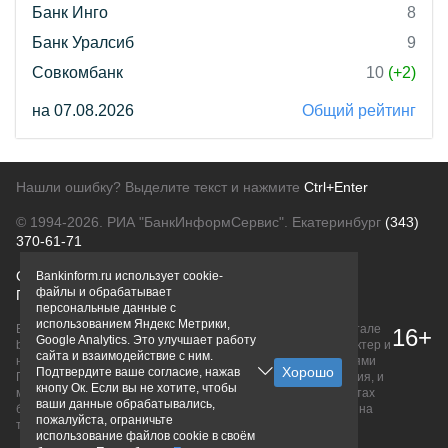
Банк Инго
8
Банк Уралсиб
9
Совкомбанк
10
(+2)
на 07.08.2026
Общий рейтинг
Нашли ошибку? Выделите текст и нажмите
Ctrl+Enter
© 1994-2026.
РИА "БанкИнформСервис". Екатеринбург
(343)
370-61-71
О проекте
Политика конфиденциальности
Bankinform.ru использует cookie-
файлы и обрабатывает
Правовая информация
Для рекламодателей
персональные данные с
использованием Яндекс Метрики,
Вся информация о продуктах банков, размещенная на портале
16+
Google Analytics. Это улучшает работу
bankinform.ru, носит исключительно ознакомительный характер и
сайта и взаимодействие с ним.
не является публичной офертой, определяемой положениями
Подтвердите ваше согласие, нажав
ГК РФ. Информация не содержит точного и полного описания, и
кнопу Ок. Если вы не хотите, чтобы
может быть изменена. Конечные условия уточняйте на сайтах
ваши данные обрабатывались,
банков или при личном обращении. Исключительное право на
пожалуйста, ограничьте
товарные знаки принадлежит их правообладателям.
использование файлов cookie в своём