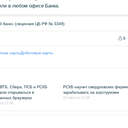
или в любом офисе Банка.
й банк» (лицензия ЦБ РФ № 3349)
0
тные карты
Дебетовые карты
ВТБ, Сбера, ПСБ и РСХБ
РСХБ научит свердловских ферм
али открываться в
зарабатывать на агротуризме
анных браузерах
03 августа 12:48
ста 21:56