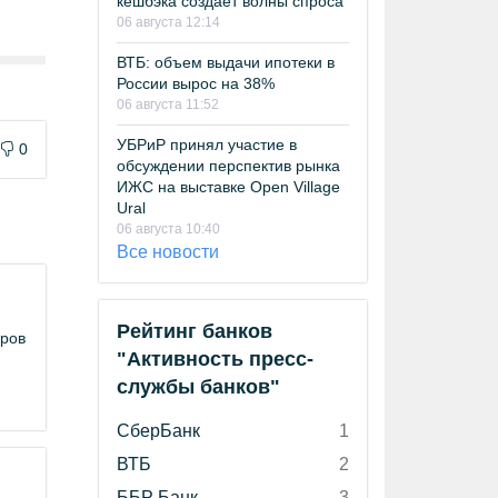
кешбэка создает волны спроса
06 августа 12:14
ВТБ: объем выдачи ипотеки в
России вырос на 38%
06 августа 11:52
УБРиР принял участие в
0
обсуждении перспектив рынка
ИЖС на выставке Open Village
Ural
06 августа 10:40
Все новости
Рейтинг банков
еров
"Активность пресс-
службы банков"
СберБанк
1
ВТБ
2
ББР Банк
3