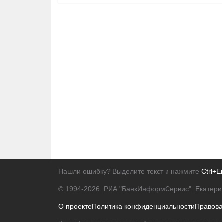
Нашли ошибку? Выделите текст и нажмите
Ctrl+E
© 1994-2026.
РИА "БанкИнформСервис". Екатери
О проекте
Политика конфиденциальности
Правов