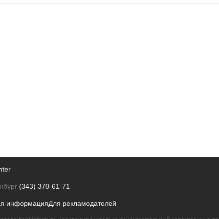
nter
нбург
(343) 370-61-71
ая информация
Для рекламодателей