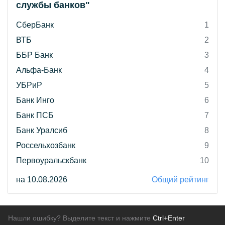
службы банков"
СберБанк
1
ВТБ
2
ББР Банк
3
Альфа-Банк
4
УБРиР
5
Банк Инго
6
Банк ПСБ
7
Банк Уралсиб
8
Россельхозбанк
9
Первоуральскбанк
10
на 10.08.2026
Общий рейтинг
Нашли ошибку? Выделите текст и нажмите
Ctrl+Enter