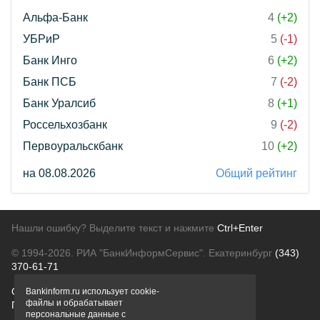
Альфа-Банк
4
(+2)
УБРиР
5
(-1)
Банк Инго
6
(+2)
Банк ПСБ
7
(-2)
Банк Уралсиб
8
(+1)
Россельхозбанк
9
(-2)
Первоуральскбанк
10
(+2)
на 08.08.2026
Общий рейтинг
Нашли ошибку? Выделите текст и нажмите
Ctrl+Enter
© 1994-2026.
РИА "БанкИнформСервис". Екатеринбург
(343)
370-61-71
О проекте
Политика конфиденциальности
Bankinform.ru использует cookie-
файлы и обрабатывает
Правовая информация
Для рекламодателей
персональные данные с