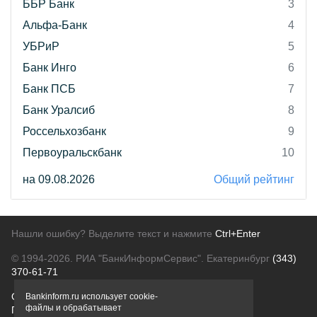
ББР Банк
3
Альфа-Банк
4
УБРиР
5
Банк Инго
6
Банк ПСБ
7
Банк Уралсиб
8
Россельхозбанк
9
Первоуральскбанк
10
на 09.08.2026
Общий рейтинг
Нашли ошибку? Выделите текст и нажмите
Ctrl+Enter
© 1994-2026.
РИА "БанкИнформСервис". Екатеринбург
(343)
370-61-71
О проекте
Политика конфиденциальности
Bankinform.ru использует cookie-
файлы и обрабатывает
Правовая информация
Для рекламодателей