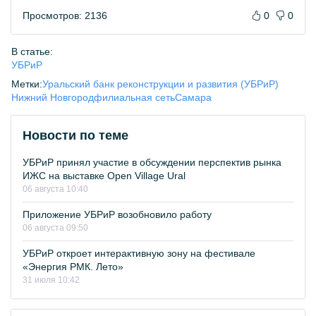
Просмотров: 2136
0
0
В статье:
УБРиР
Метки:
Уральский банк реконструкции и развития (УБРиР)
Нижний Новгород
филиальная сеть
Самара
Новости по теме
УБРиР принял участие в обсуждении перспектив рынка
ИЖС на выставке Open Village Ural
06 августа 10:40
Приложение УБРиР возобновило работу
06 августа 09:50
УБРиР откроет интерактивную зону на фестивале
«Энергия РМК. Лето»
31 июля 10:42