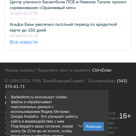
Центр уличного баскетбола ПСБ в Нижнем Тагиле принял
соревнования «Оранжевый мяч»
10 августа 12:50
Альфа-Банк увеличил льготный период по кредитной
карте до 150 дней
10 августа 12:13
Все новости
Нашли ошибку? Выделите текст и нажмите
Ctrl+Enter
© 1994-2026.
РИА "БанкИнформСервис". Екатеринбург
(343)
370-61-71
О проекте
Политика конфиденциальности
Bankinform.ru использует cookie-
файлы и обрабатывает
Правовая информация
Для рекламодателей
персональные данные с
использованием Яндекс Метрики,
Вся информация о продуктах банков, размещенная на портале
16+
Google Analytics. Это улучшает работу
bankinform.ru, носит исключительно ознакомительный характер и
сайта и взаимодействие с ним.
не является публичной офертой, определяемой положениями
Подтвердите ваше согласие, нажав
ГК РФ. Информация не содержит точного и полного описания, и
кнопу Ок. Если вы не хотите, чтобы
может быть изменена. Конечные условия уточняйте на сайтах