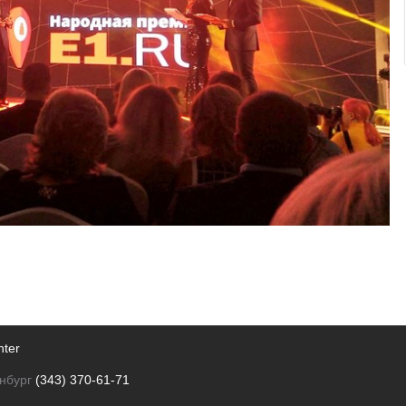
nter
нбург
(343) 370-61-71