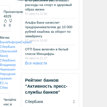
ВТБ: россияне увеличивают
расходы на спорт и здоровый
образ жизни
Просмотров:
07 августа 11:50
4829
Альфа-Банк начислит
6
0
предпринимателям до 10 000
рублей кэшбэка за оборот по
эквайрингу
Метки:
07 августа 10:00
БанкИнформСервис
СберБанк
ОТП Банк включён в белый
(Уральский
список Минцифры
банк)
06 августа 21:27
СберБанк
Все новости
Владимир
Черкашин
Народная
премия
Рейтинг банков
E1.ru
"Активность пресс-
Сбер
службы банков"
Читайте
СберБанк
1
нас в