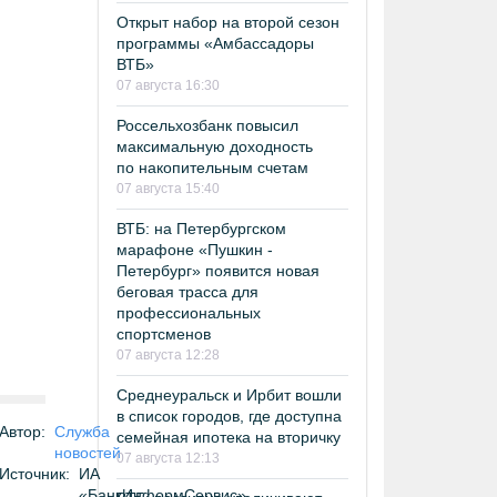
Открыт набор на второй сезон
программы «Амбассадоры
ВТБ»
07 августа 16:30
Россельхозбанк повысил
максимальную доходность
по накопительным счетам
07 августа 15:40
ВТБ: на Петербургском
марафоне «Пушкин -
Петербург» появится новая
беговая трасса для
профессиональных
спортсменов
07 августа 12:28
Среднеуральск и Ирбит вошли
в список городов, где доступна
Автор:
Служба
семейная ипотека на вторичку
новостей
07 августа 12:13
Источник:
ИА
«БанкИнформСервис»