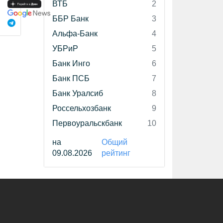
ВТБ
2
ББР Банк
3
Альфа-Банк
4
УБРиР
5
Банк Инго
6
Банк ПСБ
7
Банк Уралсиб
8
Россельхозбанк
9
Первоуральскбанк
10
на
Общий
09.08.2026
рейтинг