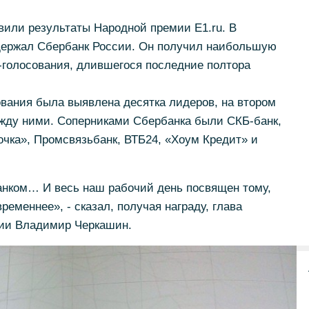
вили результаты Народной премии Е1.ru. В
держал Сбербанк России. Он получил наибольшую
-голосования, длившегося последние полтора
сования была выявлена десятка лидеров, на втором
ежду ними. Соперниками Сбербанка были СКБ-банк,
очка», Промсвязьбанк, ВТБ24, «Хоум Кредит» и
нком… И весь наш рабочий день посвящен тому,
ременнее», - сказал, получая награду, глава
сии Владимир Черкашин.