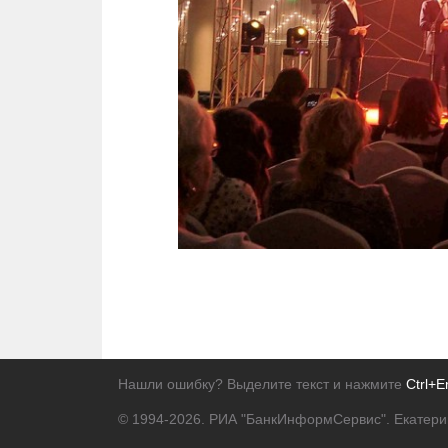
Нашли ошибку? Выделите текст и нажмите
Ctrl+E
© 1994-2026.
РИА "БанкИнформСервис". Екатери