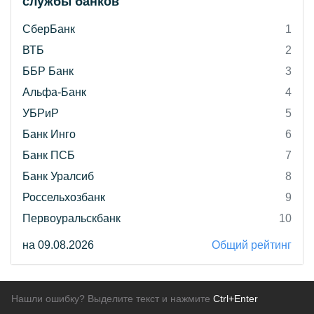
службы банков"
СберБанк
1
ВТБ
2
ББР Банк
3
Альфа-Банк
4
УБРиР
5
Банк Инго
6
Банк ПСБ
7
Банк Уралсиб
8
Россельхозбанк
9
Первоуральскбанк
10
на 09.08.2026
Общий рейтинг
Нашли ошибку? Выделите текст и нажмите
Ctrl+Enter