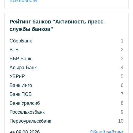
Все новости
Рейтинг банков "Активность пресс-
службы банков"
СберБанк
1
ВТБ
2
ББР Банк
3
Альфа-Банк
4
УБРиР
5
Банк Инго
6
Банк ПСБ
7
Банк Уралсиб
8
Россельхозбанк
9
Первоуральскбанк
10
на 09.08.2026
Общий рейтинг