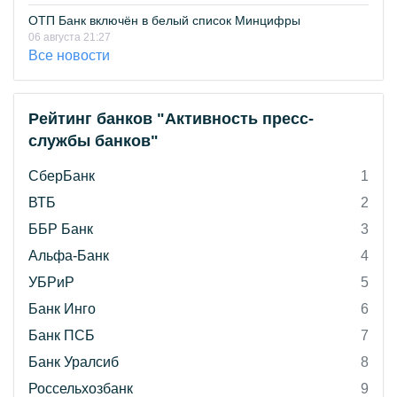
ОТП Банк включён в белый список Минцифры
06 августа 21:27
Все новости
Рейтинг банков "Активность пресс-
службы банков"
СберБанк
1
ВТБ
2
ББР Банк
3
Альфа-Банк
4
УБРиР
5
Банк Инго
6
Банк ПСБ
7
Банк Уралсиб
8
Россельхозбанк
9