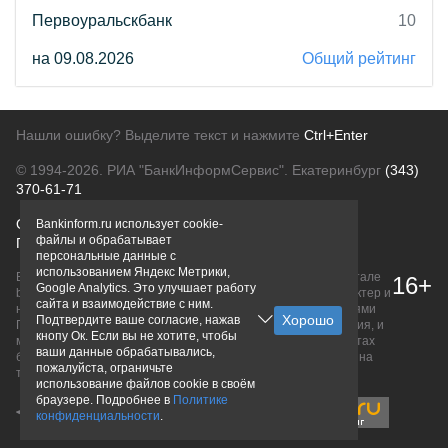
Первоуральскбанк
10
на 09.08.2026
Общий рейтинг
Нашли ошибку? Выделите текст и нажмите
Ctrl+Enter
© 1994-2026.
РИА "БанкИнформСервис". Екатеринбург
(343)
370-61-71
О проекте
Политика конфиденциальности
Bankinform.ru использует cookie-
файлы и обрабатывает
Правовая информация
Для рекламодателей
персональные данные с
использованием Яндекс Метрики,
Вся информация о продуктах банков, размещенная на портале
16+
Google Analytics. Это улучшает работу
bankinform.ru, носит исключительно ознакомительный характер и
сайта и взаимодействие с ним.
не является публичной офертой, определяемой положениями
Подтвердите ваше согласие, нажав
ГК РФ. Информация не содержит точного и полного описания, и
кнопу Ок. Если вы не хотите, чтобы
может быть изменена. Конечные условия уточняйте на сайтах
ваши данные обрабатывались,
банков или при личном обращении. Исключительное право на
пожалуйста, ограничьте
товарные знаки принадлежит их правообладателям.
использование файлов cookie в своём
браузере. Подробнее в
Политике
конфиденциальности
.