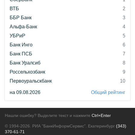
ВТБ
2
ББР Банк
3
Альфа-Банк
4
УБРиР
5
Банк Инго
6
Банк ПСБ
7
Банк Уралсиб
8
Россельхозбанк
9
Первоуральскбанк
10
на 09.08.2026
Общий рейтинг
Нашли ошибку? Выделите текст и нажмите
Ctrl+Enter
© 1994-2026.
РИА "БанкИнформСервис". Екатеринбург
(343)
370-61-71