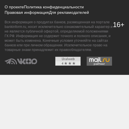
О проекте
Политика конфиденциальности
Правовая информация
Для рекламодателей
Вся информация о продуктах банков, размещенная на портале
16+
bankinform.ru, носит исключительно ознакомительный характер и
не является публичной офертой, определяемой положениями
ГК РФ. Информация не содержит точного и полного описания, и
может быть изменена. Конечные условия уточняйте на сайтах
банков или при личном обращении. Исключительное право на
товарные знаки принадлежит их правообладателям.