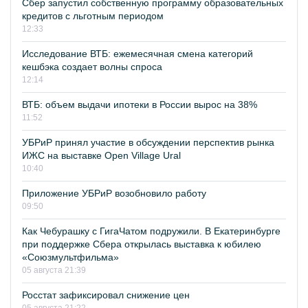
Сбер запустил собственную программу образовательных
кредитов с льготным периодом
12:33
Исследование ВТБ: ежемесячная смена категорий
кешбэка создает волны спроса
12:14
ВТБ: объем выдачи ипотеки в России вырос на 38%
11:52
УБРиР принял участие в обсуждении перспектив рынка
ИЖС на выставке Open Village Ural
10:40
Приложение УБРиР возобновило работу
09:50
Как Чебурашку с ГигаЧатом подружили. В Екатеринбурге
при поддержке Сбера открылась выставка к юбилею
«Союзмультфильма»
05 августа 21:39
Росстат зафиксировал снижение цен