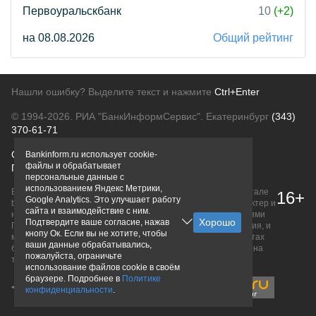
Первоуральскбанк
10
(+2)
на 08.08.2026
Общий рейтинг
Нашли ошибку? Выделите текст и нажмите
Ctrl+Enter
© 1994-2026.
РИА "БанкИнформСервис". Екатеринбург
(343)
370-61-71
О проекте
Политика конфиденциальности
Bankinform.ru использует cookie-
файлы и обрабатывает
Правовая информация
Для рекламодателей
персональные данные с
использованием Яндекс Метрики,
Вся информация о продуктах банков, размещенная на портале
16+
Google Analytics. Это улучшает работу
bankinform.ru, носит исключительно ознакомительный характер и
сайта и взаимодействие с ним.
не является публичной офертой, определяемой положениями
Подтвердите ваше согласие, нажав
ГК РФ. Информация не содержит точного и полного описания, и
кнопу Ок. Если вы не хотите, чтобы
может быть изменена. Конечные условия уточняйте на сайтах
ваши данные обрабатывались,
банков или при личном обращении. Исключительное право на
пожалуйста, ограничьте
товарные знаки принадлежит их правообладателям.
использование файлов cookie в своём
браузере. Подробнее в
Политике
конфиденциальности
.