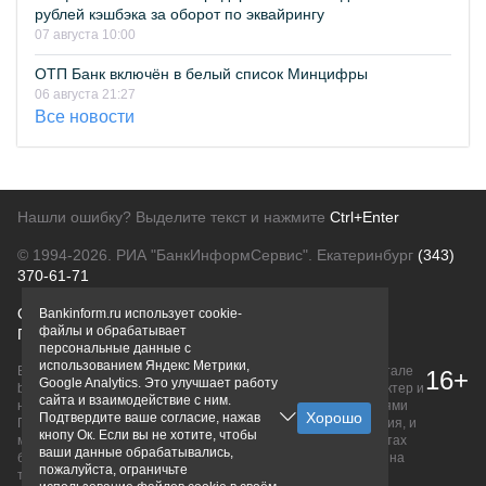
рублей кэшбэка за оборот по эквайрингу
07 августа 10:00
ОТП Банк включён в белый список Минцифры
06 августа 21:27
Все новости
Нашли ошибку? Выделите текст и нажмите
Ctrl+Enter
© 1994-2026.
РИА "БанкИнформСервис". Екатеринбург
(343)
370-61-71
О проекте
Политика конфиденциальности
Bankinform.ru использует cookie-
файлы и обрабатывает
Правовая информация
Для рекламодателей
персональные данные с
использованием Яндекс Метрики,
Вся информация о продуктах банков, размещенная на портале
16+
Google Analytics. Это улучшает работу
bankinform.ru, носит исключительно ознакомительный характер и
сайта и взаимодействие с ним.
не является публичной офертой, определяемой положениями
Подтвердите ваше согласие, нажав
ГК РФ. Информация не содержит точного и полного описания, и
кнопу Ок. Если вы не хотите, чтобы
может быть изменена. Конечные условия уточняйте на сайтах
ваши данные обрабатывались,
банков или при личном обращении. Исключительное право на
пожалуйста, ограничьте
товарные знаки принадлежит их правообладателям.