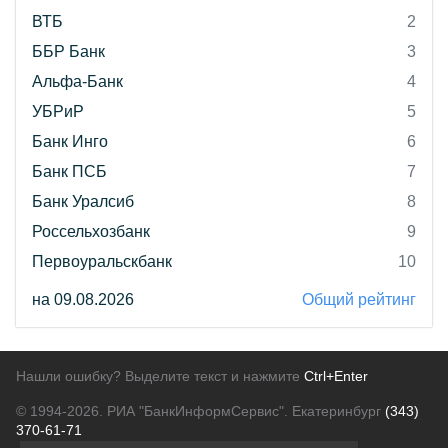
ВТБ
2
ББР Банк
3
Альфа-Банк
4
УБРиР
5
Банк Инго
6
Банк ПСБ
7
Банк Уралсиб
8
Россельхозбанк
9
Первоуральскбанк
10
на 09.08.2026
Общий рейтинг
Нашли ошибку? Выделите текст и нажмите
Ctrl+Enter
© 1994-2026.
РИА "БанкИнформСервис". Екатеринбург
(343)
370-61-71