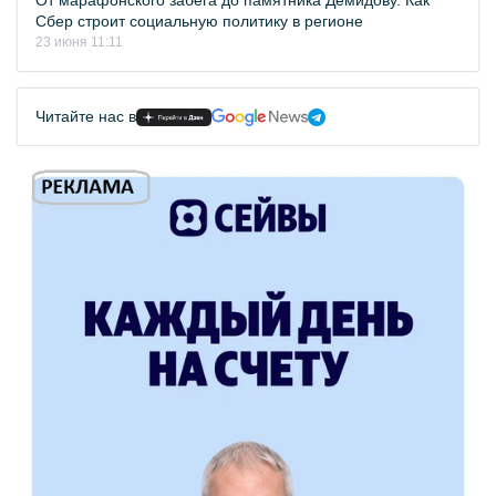
От марафонского забега до памятника Демидову. Как
Сбер строит социальную политику в регионе
23 июня 11:11
Читайте нас в