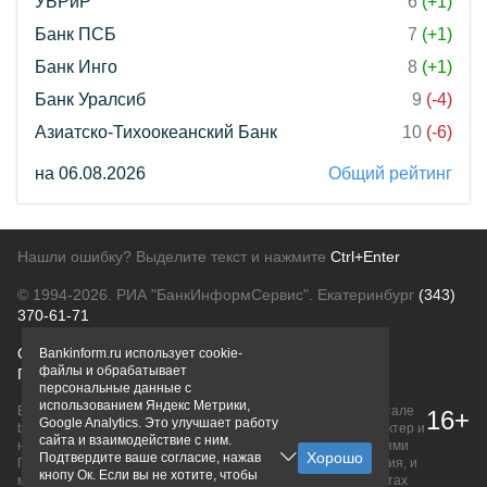
УБРиР
6
(+1)
Банк ПСБ
7
(+1)
Банк Инго
8
(+1)
Банк Уралсиб
9
(-4)
Азиатско-Тихоокеанский Банк
10
(-6)
на 06.08.2026
Общий рейтинг
Нашли ошибку? Выделите текст и нажмите
Ctrl+Enter
© 1994-2026.
РИА "БанкИнформСервис". Екатеринбург
(343)
370-61-71
О проекте
Политика конфиденциальности
Bankinform.ru использует cookie-
файлы и обрабатывает
Правовая информация
Для рекламодателей
персональные данные с
использованием Яндекс Метрики,
Вся информация о продуктах банков, размещенная на портале
16+
Google Analytics. Это улучшает работу
bankinform.ru, носит исключительно ознакомительный характер и
сайта и взаимодействие с ним.
не является публичной офертой, определяемой положениями
Подтвердите ваше согласие, нажав
ГК РФ. Информация не содержит точного и полного описания, и
кнопу Ок. Если вы не хотите, чтобы
может быть изменена. Конечные условия уточняйте на сайтах