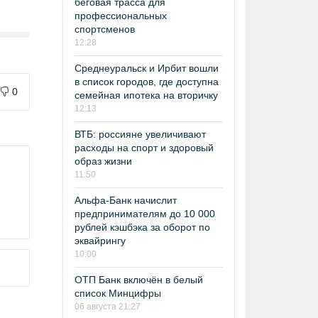
беговая трасса для
профессиональных
спортсменов
12:28
Среднеуральск и Ирбит вошли
в список городов, где доступна
0
семейная ипотека на вторичку
12:13
ВТБ: россияне увеличивают
расходы на спорт и здоровый
образ жизни
11:50
Альфа-Банк начислит
предпринимателям до 10 000
рублей кэшбэка за оборот по
эквайрингу
10:00
ОТП Банк включён в белый
список Минцифры
06 августа 21:27