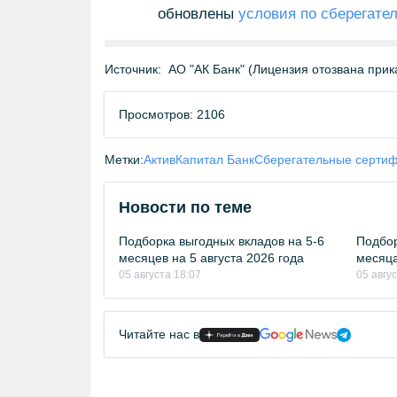
обновлены
условия по сберегате
Источник:
АО "АК Банк" (Лицензия отозвана прик
Просмотров: 2106
Метки:
АктивКапитал Банк
Сберегательные серти
Новости по теме
Подборка выгодных вкладов на 5-6
Подбор
месяцев на 5 августа 2026 года
месяца
05 августа 18:07
05 авгу
Читайте нас в