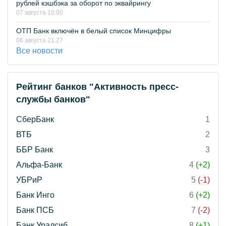
рублей кэшбэка за оборот по эквайрингу
07 августа 10:00
ОТП Банк включён в белый список Минцифры
06 августа 21:27
Все новости
Рейтинг банков "Активность пресс-
службы банков"
СберБанк
1
ВТБ
2
ББР Банк
3
Альфа-Банк
4
(+2)
УБРиР
5
(-1)
Банк Инго
6
(+2)
Банк ПСБ
7
(-2)
Банк Уралсиб
8
(+1)