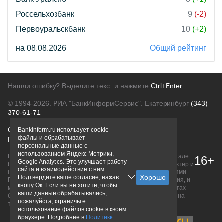
Россельхозбанк
9
(-2)
Первоуральскбанк
10
(+2)
на 08.08.2026
Общий рейтинг
Нашли ошибку? Выделите текст и нажмите
Ctrl+Enter
© 1994-2026.
РИА "БанкИнформСервис". Екатеринбург
(343)
370-61-71
О проекте
Политика конфиденциальности
Bankinform.ru использует cookie-
файлы и обрабатывает
Правовая информация
Для рекламодателей
персональные данные с
использованием Яндекс Метрики,
Вся информация о продуктах банков, размещенная на портале
16+
Google Analytics. Это улучшает работу
bankinform.ru, носит исключительно ознакомительный характер и
сайта и взаимодействие с ним.
не является публичной офертой, определяемой положениями
Подтвердите ваше согласие, нажав
ГК РФ. Информация не содержит точного и полного описания, и
кнопу Ок. Если вы не хотите, чтобы
может быть изменена. Конечные условия уточняйте на сайтах
ваши данные обрабатывались,
банков или при личном обращении. Исключительное право на
пожалуйста, ограничьте
товарные знаки принадлежит их правообладателям.
использование файлов cookie в своём
браузере. Подробнее в
Политике