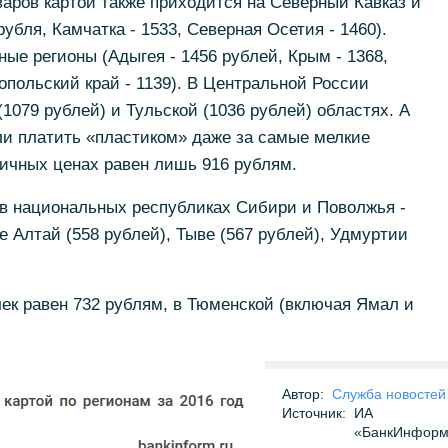
аров картой также приходится на Северный Кавказ и
рубля, Камчатка - 1533, Северная Осетия - 1460).
ые регионы (Адыгея - 1456 рублей, Крым - 1368,
опольский край - 1139). В Центральной России
1079 рублей) и Тульской (1036 рублей) областях. А
ли платить «пластиком» даже за самые мелкие
оличных ценах равен лишь 916 рублям.
в национальных республиках Сибири и Поволжья -
е Алтай (558 рублей), Тыве (567 рублей), Удмуртии
ек равен 732 рублям, в Тюменской (включая Ямал и
Автор:
Служба новостей
Источник:
ИА
«БанкИнформ