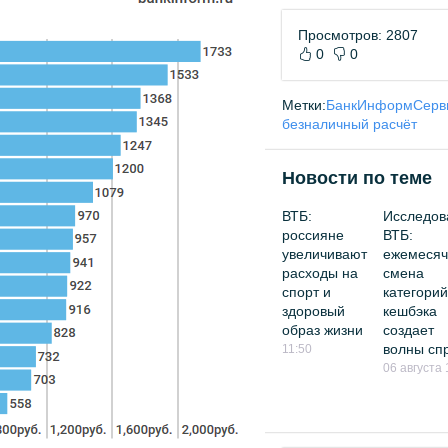
Просмотров: 2807
0
0
Метки:
БанкИнформСерв
безналичный расчёт
Новости по теме
ВТБ:
Исследов
россияне
ВТБ:
увеличивают
ежемесяч
расходы на
смена
спорт и
категорий
здоровый
кешбэка
образ жизни
создает
волны сп
11:50
06 августа 