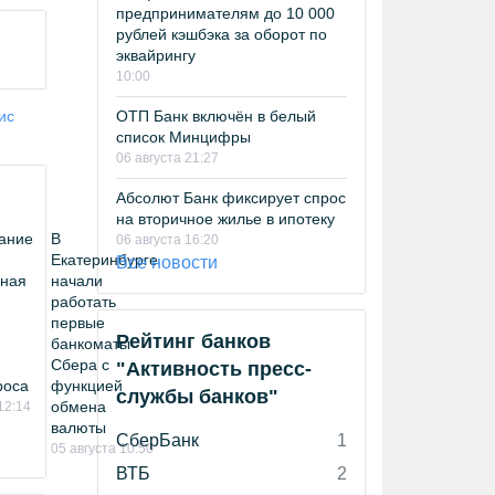
предпринимателям до 10 000
рублей кэшбэка за оборот по
эквайрингу
10:00
ОТП Банк включён в белый
ис
список Минцифры
06 августа 21:27
Абсолют Банк фиксирует спрос
на вторичное жилье в ипотеку
ание
В
06 августа 16:20
Екатеринбурге
Все новости
ная
начали
работать
первые
Рейтинг банков
банкоматы
Сбера с
"Активность пресс-
роса
функцией
службы банков"
обмена
12:14
валюты
СберБанк
1
05 августа 10:50
ВТБ
2