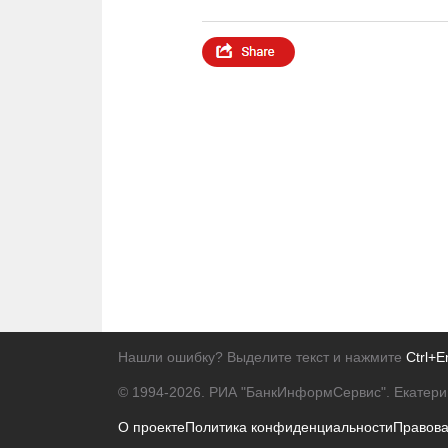
Нашли ошибку? Выделите текст и нажмите
Ctrl+E
© 1994-2026.
РИА "БанкИнформСервис". Екатери
О проекте
Политика конфиденциальности
Правов