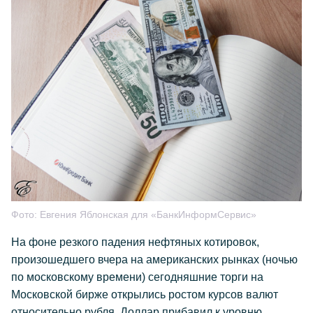
Фото:
Евгения Яблонская для «БанкИнформСервис»
На фоне резкого падения нефтяных котировок,
произошедшего вчера на американских рынках (ночью
по московскому времени) сегодняшние торги на
Московской бирже открылись ростом курсов валют
относительно рубля. Доллар прибавил к уровню