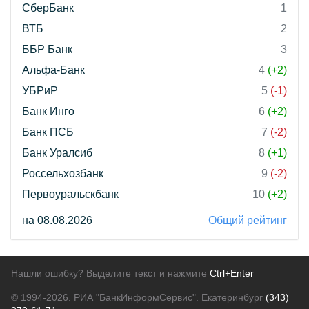
СберБанк
1
ВТБ
2
ББР Банк
3
Альфа-Банк
4
(+2)
УБРиР
5
(-1)
Банк Инго
6
(+2)
Банк ПСБ
7
(-2)
Банк Уралсиб
8
(+1)
Россельхозбанк
9
(-2)
Первоуральскбанк
10
(+2)
на 08.08.2026
Общий рейтинг
Нашли ошибку? Выделите текст и нажмите
Ctrl+Enter
© 1994-2026.
РИА "БанкИнформСервис". Екатеринбург
(343)