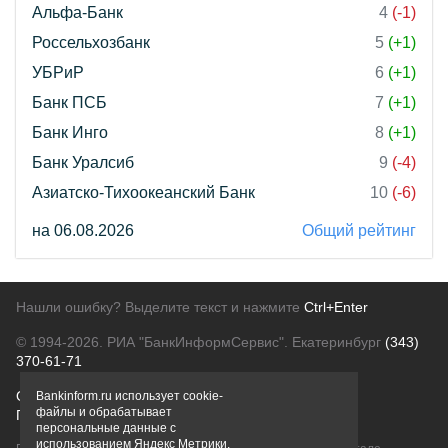
Альфа-Банк
4
(-1)
Россельхозбанк
5
(+1)
УБРиР
6
(+1)
Банк ПСБ
7
(+1)
Банк Инго
8
(+1)
Банк Уралсиб
9
(-4)
Азиатско-Тихоокеанский Банк
10
(-6)
на 06.08.2026
Общий рейтинг
Нашли ошибку? Выделите текст и нажмите
Ctrl+Enter
© 1994-2026.
РИА "БанкИнформСервис". Екатеринбург
(343)
370-61-71
О проекте
Политика конфиденциальности
Bankinform.ru использует cookie-
файлы и обрабатывает
Правовая информация
Для рекламодателей
персональные данные с
использованием Яндекс Метрики,