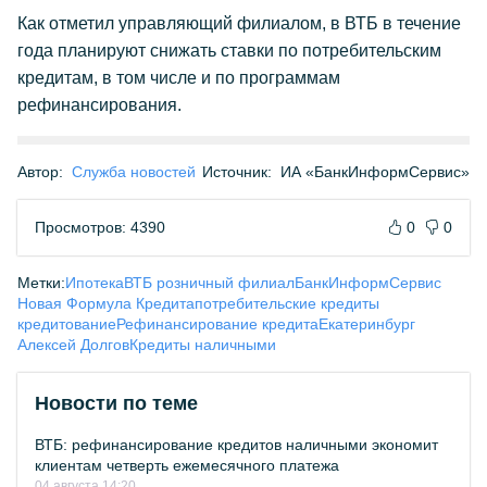
Как отметил управляющий филиалом, в ВТБ в течение
года планируют снижать ставки по потребительским
кредитам, в том числе и по программам
рефинансирования.
Автор:
Служба новостей
Источник:
ИА «БанкИнформСервис»
Просмотров: 4390
0
0
Метки:
Ипотека
ВТБ розничный филиал
БанкИнформСервис
Новая Формула Кредита
потребительские кредиты
кредитование
Рефинансирование кредита
Екатеринбург
Алексей Долгов
Кредиты наличными
Новости по теме
ВТБ: рефинансирование кредитов наличными экономит
клиентам четверть ежемесячного платежа
04 августа 14:20