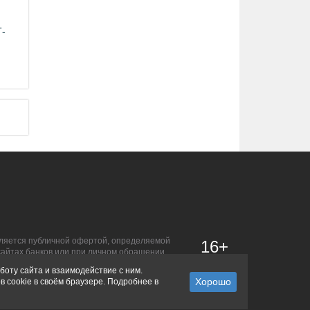
Т-
является публичной офертой, определяемой
16+
сайтах банков или при личном обращении.
боту сайта и взаимодействие с ним.
в cookie в своём браузере. Подробнее в