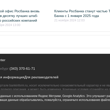
ой офис Росбанка вновь
Клиенты Росбанка станут частью 
в десятку лучших штаб-
Банка с 1 января 2025 года
р российских компаний
21 ноября 2024 12:03
бря 2024 13:00
nter
нбург
(343) 370-61-71
ая информация
Для рекламодателей
ртале bankinform.ru, носит исключительно ознакомительный характер и не 
полного описания, и может быть изменена. Конечные условия уточняйте на 
их правообладателям.
данные с использованием Яндекс Метрики, Google Analytics. Это улучшает ра
ы ваши данные обрабатывались, пожалуйста, ограничьте использование файло