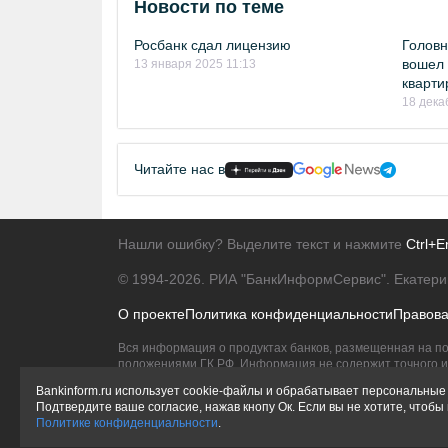
Новости по теме
Росбанк сдал лицензию
Головн
вошел 
13 января 2025 11:13
кварти
18 дека
Читайте нас в
Нашли ошибку? Выделите текст и нажмите
Ctrl+E
© 1994-2026.
РИА "БанкИнформСервис". Екатери
О проекте
Политика конфиденциальности
Правов
Вся информация о продуктах банков, размещенная на по
положениями ГК РФ. Информация не содержит точного и 
Исключительное право на товарные знаки принадлежит 
Bankinform.ru использует cookie-файлы и обрабатывает персональные 
Подтвердите ваше согласие, нажав кнопу Ок. Если вы не хотите, чтоб
Политике конфиденциальности
.