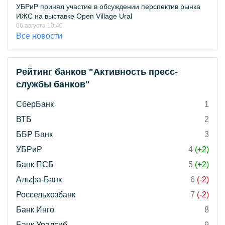
УБРиР принял участие в обсуждении перспектив рынка
ИЖС на выставке Open Village Ural
06 августа 10:40
Все новости
Рейтинг банков "Активность пресс-
службы банков"
СберБанк
1
ВТБ
2
ББР Банк
3
УБРиР
4
(+2)
Банк ПСБ
5
(+2)
Альфа-Банк
6
(-2)
Россельхозбанк
7
(-2)
Банк Инго
8
Банк Уралсиб
9