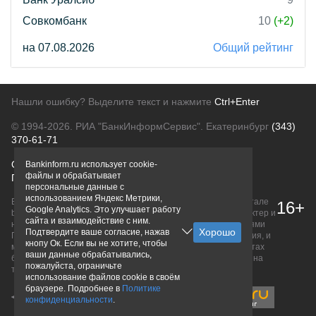
Совкомбанк
10
(+2)
на 07.08.2026
Общий рейтинг
Нашли ошибку? Выделите текст и нажмите
Ctrl+Enter
© 1994-2026.
РИА "БанкИнформСервис". Екатеринбург
(343)
370-61-71
О проекте
Политика конфиденциальности
Bankinform.ru использует cookie-
файлы и обрабатывает
Правовая информация
Для рекламодателей
персональные данные с
использованием Яндекс Метрики,
Вся информация о продуктах банков, размещенная на портале
16+
Google Analytics. Это улучшает работу
bankinform.ru, носит исключительно ознакомительный характер и
сайта и взаимодействие с ним.
не является публичной офертой, определяемой положениями
Подтвердите ваше согласие, нажав
ГК РФ. Информация не содержит точного и полного описания, и
кнопу Ок. Если вы не хотите, чтобы
может быть изменена. Конечные условия уточняйте на сайтах
ваши данные обрабатывались,
банков или при личном обращении. Исключительное право на
пожалуйста, ограничьте
товарные знаки принадлежит их правообладателям.
использование файлов cookie в своём
браузере. Подробнее в
Политике
конфиденциальности
.