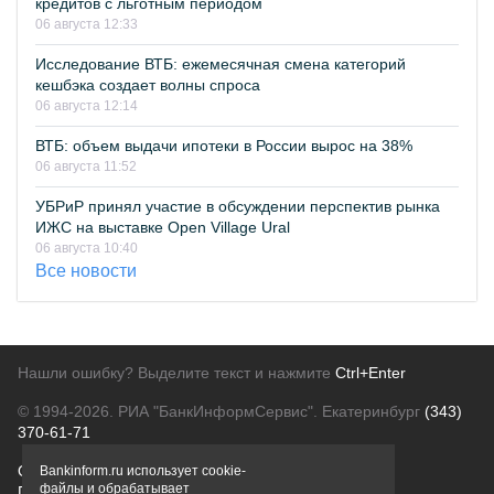
кредитов с льготным периодом
06 августа 12:33
Исследование ВТБ: ежемесячная смена категорий
кешбэка создает волны спроса
06 августа 12:14
ВТБ: объем выдачи ипотеки в России вырос на 38%
06 августа 11:52
УБРиР принял участие в обсуждении перспектив рынка
ИЖС на выставке Open Village Ural
06 августа 10:40
Все новости
Нашли ошибку? Выделите текст и нажмите
Ctrl+Enter
© 1994-2026.
РИА "БанкИнформСервис". Екатеринбург
(343)
370-61-71
О проекте
Политика конфиденциальности
Bankinform.ru использует cookie-
файлы и обрабатывает
Правовая информация
Для рекламодателей