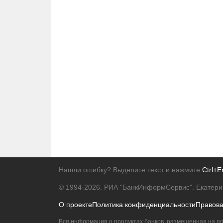
Нашли ошибку? Выделите текст и нажмите
Ctrl+E
© 1994-2026.
РИА "БанкИнформСервис". Екатери
О проекте
Политика конфиденциальности
Правов
Вся информация о продуктах банков, размещенная на по