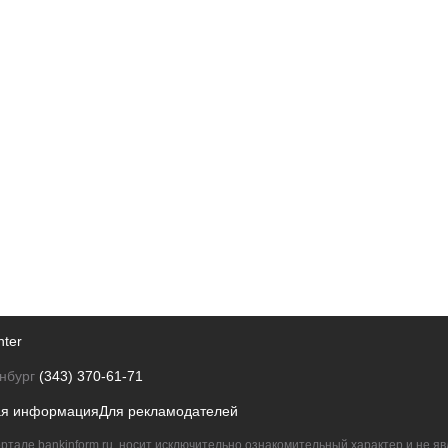
nter
нбург
(343) 370-61-71
ая информация
Для рекламодателей
ртале bankinform.ru, носит исключительно ознакомительный характер и не 