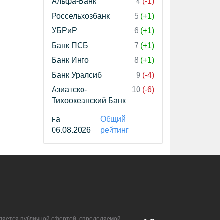
Альфа-Банк
4
(-1)
Россельхозбанк
5
(+1)
УБРиР
6
(+1)
Банк ПСБ
7
(+1)
Банк Инго
8
(+1)
Банк Уралсиб
9
(-4)
Азиатско-
10
(-6)
Тихоокеанский Банк
на
Общий
06.08.2026
рейтинг
является публичной офертой, определяемой