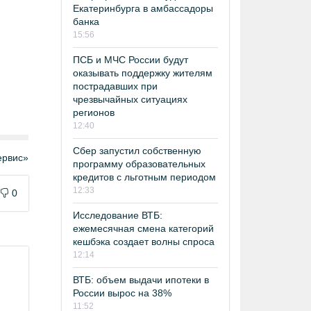
Екатеринбурга в амбассадоры
банка
15:56
ПСБ и МЧС России будут
оказывать поддержку жителям
пострадавших при
чрезвычайных ситуациях
регионов
12:40
Сбер запустил собственную
рвис»
программу образовательных
кредитов с льготным периодом
12:33
0
Исследование ВТБ:
ежемесячная смена категорий
кешбэка создает волны спроса
12:14
ВТБ: объем выдачи ипотеки в
России вырос на 38%
11:52