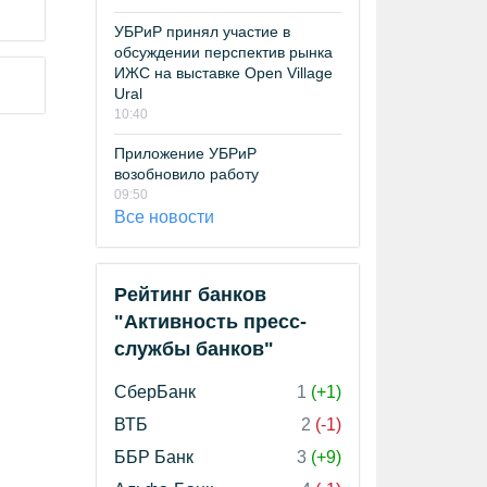
УБРиР принял участие в
обсуждении перспектив рынка
ИЖС на выставке Open Village
Ural
10:40
Приложение УБРиР
возобновило работу
09:50
Все новости
Рейтинг банков
"Активность пресс-
службы банков"
СберБанк
1
(+1)
ВТБ
2
(-1)
ББР Банк
3
(+9)