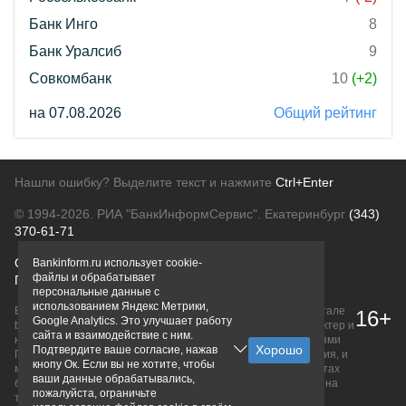
Банк Инго
8
Банк Уралсиб
9
Совкомбанк
10
(+2)
на 07.08.2026
Общий рейтинг
Нашли ошибку? Выделите текст и нажмите
Ctrl+Enter
© 1994-2026.
РИА "БанкИнформСервис". Екатеринбург
(343)
370-61-71
О проекте
Политика конфиденциальности
Bankinform.ru использует cookie-
файлы и обрабатывает
Правовая информация
Для рекламодателей
персональные данные с
использованием Яндекс Метрики,
Вся информация о продуктах банков, размещенная на портале
16+
Google Analytics. Это улучшает работу
bankinform.ru, носит исключительно ознакомительный характер и
сайта и взаимодействие с ним.
не является публичной офертой, определяемой положениями
Подтвердите ваше согласие, нажав
ГК РФ. Информация не содержит точного и полного описания, и
кнопу Ок. Если вы не хотите, чтобы
может быть изменена. Конечные условия уточняйте на сайтах
ваши данные обрабатывались,
банков или при личном обращении. Исключительное право на
пожалуйста, ограничьте
товарные знаки принадлежит их правообладателям.