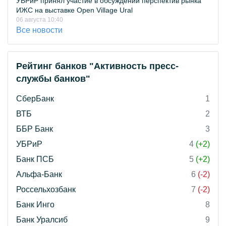
УБРиР принял участие в обсуждении перспектив рынка
ИЖС на выставке Open Village Ural
06 августа 10:40
Все новости
Рейтинг банков "Активность пресс-
службы банков"
СберБанк
1
ВТБ
2
ББР Банк
3
УБРиР
4
(+2)
Банк ПСБ
5
(+2)
Альфа-Банк
6
(-2)
Россельхозбанк
7
(-2)
Банк Инго
8
Банк Уралсиб
9