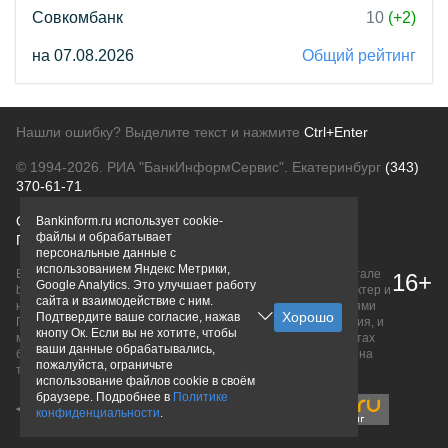
Совкомбанк
10
(+2)
на 07.08.2026
Общий рейтинг
Нашли ошибку? Выделите текст и нажмите
Ctrl+Enter
© 1994-2026.
РИА "БанкИнформСервис". Екатеринбург
(343)
370-61-71
О проекте
Политика конфиденциальности
Bankinform.ru использует cookie-
файлы и обрабатывает
Правовая информация
Для рекламодателей
персональные данные с
использованием Яндекс Метрики,
Вся информация о продуктах банков, размещенная на портале
16+
Google Analytics. Это улучшает работу
bankinform.ru, носит исключительно ознакомительный характер и
сайта и взаимодействие с ним.
не является публичной офертой, определяемой положениями
Подтвердите ваше согласие, нажав
ГК РФ. Информация не содержит точного и полного описания, и
кнопу Ок. Если вы не хотите, чтобы
может быть изменена. Конечные условия уточняйте на сайтах
ваши данные обрабатывались,
банков или при личном обращении. Исключительное право на
пожалуйста, ограничьте
товарные знаки принадлежит их правообладателям.
использование файлов cookie в своём
браузере. Подробнее в
Политике
конфиденциальности
.