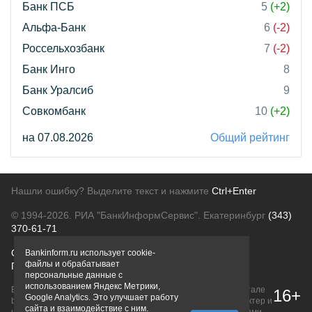
Банк ПСБ
5
(+2)
Альфа-Банк
6
(-2)
Россельхозбанк
7
(-2)
Банк Инго
8
Банк Уралсиб
9
Совкомбанк
10
(+2)
на 07.08.2026
Общий рейтинг
Нашли ошибку? Выделите текст и нажмите
Ctrl+Enter
© 1994-2026.
РИА "БанкИнформСервис". Екатеринбург
(343)
370-61-71
О проекте
Политика конфиденциальности
Bankinform.ru использует cookie-
файлы и обрабатывает
Правовая информация
Для рекламодателей
персональные данные с
использованием Яндекс Метрики,
Вся информация о продуктах банков, размещенная на портале
16+
Google Analytics. Это улучшает работу
bankinform.ru, носит исключительно ознакомительный характер и
сайта и взаимодействие с ним.