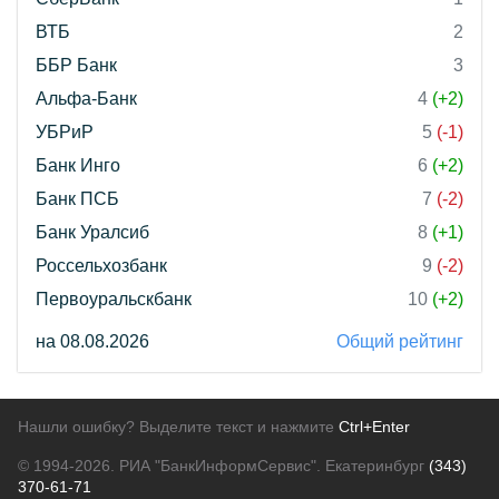
ВТБ
2
ББР Банк
3
Альфа-Банк
4
(+2)
УБРиР
5
(-1)
Банк Инго
6
(+2)
Банк ПСБ
7
(-2)
Банк Уралсиб
8
(+1)
Россельхозбанк
9
(-2)
Первоуральскбанк
10
(+2)
на 08.08.2026
Общий рейтинг
Нашли ошибку? Выделите текст и нажмите
Ctrl+Enter
© 1994-2026.
РИА "БанкИнформСервис". Екатеринбург
(343)
370-61-71