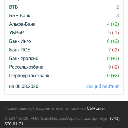
ВТБ
2
ББР Банк
3
Альфа-Банк
4
(+2)
УБРиР
5
(-1)
Банк Инго
6
(+2)
Банк ПСБ
7
(-2)
Банк Уралсиб
8
(+1)
Россельхозбанк
9
(-2)
Первоуральскбанк
10
(+2)
на 08.08.2026
Общий рейтинг
Нашли ошибку? Выделите текст и нажмите
Ctrl+Enter
© 1994-2026.
РИА "БанкИнформСервис". Екатеринбург
(343)
370-61-71