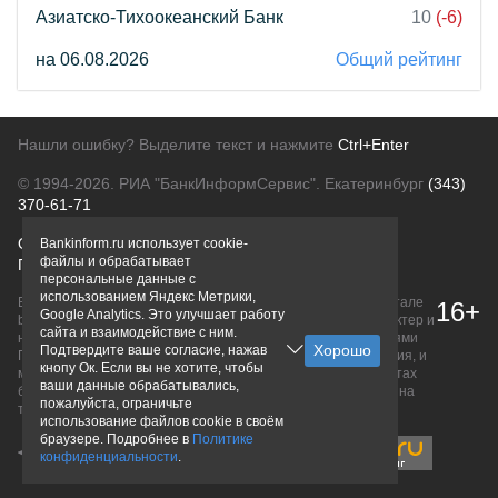
Азиатско-Тихоокеанский Банк
10
(-6)
на 06.08.2026
Общий рейтинг
Нашли ошибку? Выделите текст и нажмите
Ctrl+Enter
© 1994-2026.
РИА "БанкИнформСервис". Екатеринбург
(343)
370-61-71
О проекте
Политика конфиденциальности
Bankinform.ru использует cookie-
файлы и обрабатывает
Правовая информация
Для рекламодателей
персональные данные с
использованием Яндекс Метрики,
Вся информация о продуктах банков, размещенная на портале
16+
Google Analytics. Это улучшает работу
bankinform.ru, носит исключительно ознакомительный характер и
сайта и взаимодействие с ним.
не является публичной офертой, определяемой положениями
Подтвердите ваше согласие, нажав
ГК РФ. Информация не содержит точного и полного описания, и
кнопу Ок. Если вы не хотите, чтобы
может быть изменена. Конечные условия уточняйте на сайтах
ваши данные обрабатывались,
банков или при личном обращении. Исключительное право на
пожалуйста, ограничьте
товарные знаки принадлежит их правообладателям.
использование файлов cookie в своём
браузере. Подробнее в
Политике
конфиденциальности
.