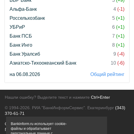
ББР Банк
3
(+9)
Альфа-Банк
4
(-1)
Россельхозбанк
5
(+1)
УБРиР
6
(+1)
Банк ПСБ
7
(+1)
Банк Инго
8
(+1)
Банк Уралсиб
9
(-4)
Азиатско-Тихоокеанский Банк
10
(-6)
на 06.08.2026
Общий рейтинг
Нашли ошибку? Выделите текст и нажмите
Ctrl+Enter
© 1994-2026.
РИА "БанкИнформСервис". Екатеринбург
(343)
370-61-71
О проекте
Политика конфиденциальности
Bankinform.ru использует cookie-
файлы и обрабатывает
Правовая информация
Для рекламодателей
персональные данные с