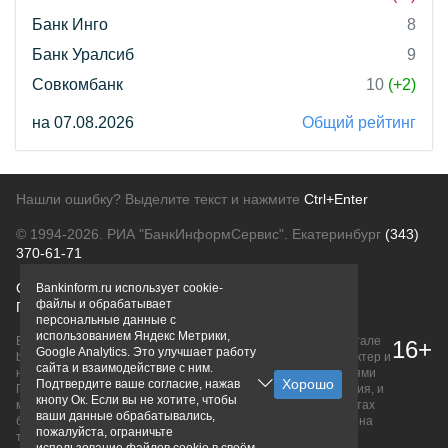
Банк Инго
8
Банк Уралсиб
9
Совкомбанк
10
(+2)
на 07.08.2026
Общий рейтинг
Нашли ошибку? Выделите текст и нажмите
Ctrl+Enter
© 1994-2026.
РИА "БанкИнформСервис". Екатеринбург
(343)
370-61-71
О проекте
Политика конфиденциальности
Bankinform.ru использует cookie-
файлы и обрабатывает
Правовая информация
Для рекламодателей
персональные данные с
использованием Яндекс Метрики,
Вся информация о продуктах банков, размещенная на портале
16+
Google Analytics. Это улучшает работу
bankinform.ru, носит исключительно ознакомительный характер и
сайта и взаимодействие с ним.
не является публичной офертой, определяемой положениями
Подтвердите ваше согласие, нажав
ГК РФ. Информация не содержит точного и полного описания, и
кнопу Ок. Если вы не хотите, чтобы
может быть изменена. Конечные условия уточняйте на сайтах
ваши данные обрабатывались,
банков или при личном обращении. Исключительное право на
пожалуйста, ограничьте
товарные знаки принадлежит их правообладателям.