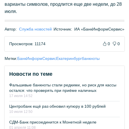
варианты символов, продлится еще две недели, до 28
июля.
Автор:
Служба новостей
Источник:
ИА «БанкИнформСервис»
Просмотров: 11174
0
0
Метки:
БанкИнформСервис
Екатеринбург
банкноты
Новости по теме
Фальшивые банкноты стали редкими, но риск для кассы
остался: что проверять при приёме наличных
17 июля 14:52
Центробанк ещё раз обновил купюру в 100 рублей
10 июля 12:50
СДМ-Банк присоединится к Монетной неделе
01 апреля 11:08