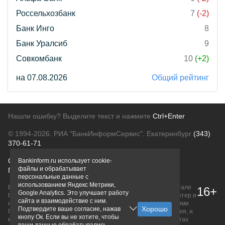
Россельхозбанк
7
(-2)
Банк Инго
8
Банк Уралсиб
9
Совкомбанк
10
(+2)
на 07.08.2026
Общий рейтинг
Нашли ошибку? Выделите текст и нажмите
Ctrl+Enter
© 1994-2026.
РИА "БанкИнформСервис". Екатеринбург
(343)
370-61-71
О проекте
Политика конфиденциальности
Bankinform.ru использует cookie-
файлы и обрабатывает
Правовая информация
Для рекламодателей
персональные данные с
использованием Яндекс Метрики,
Вся информация о продуктах банков, размещенная на портале
16+
Google Analytics. Это улучшает работу
bankinform.ru, носит исключительно ознакомительный характер и
сайта и взаимодействие с ним.
не является публичной офертой, определяемой положениями
Подтвердите ваше согласие, нажав
ГК РФ. Информация не содержит точного и полного описания, и
кнопу Ок. Если вы не хотите, чтобы
может быть изменена. Конечные условия уточняйте на сайтах