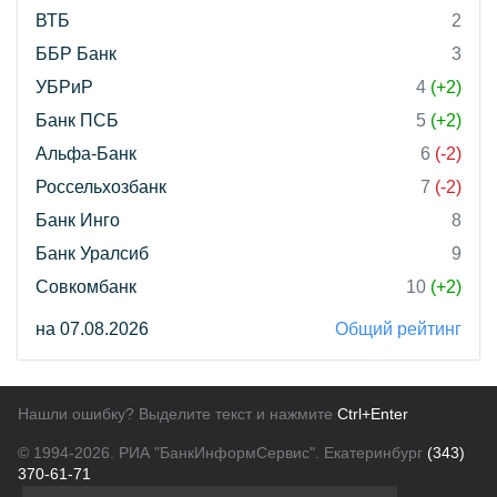
ВТБ
2
ББР Банк
3
УБРиР
4
(+2)
Банк ПСБ
5
(+2)
Альфа-Банк
6
(-2)
Россельхозбанк
7
(-2)
Банк Инго
8
Банк Уралсиб
9
Совкомбанк
10
(+2)
на 07.08.2026
Общий рейтинг
Нашли ошибку? Выделите текст и нажмите
Ctrl+Enter
© 1994-2026.
РИА "БанкИнформСервис". Екатеринбург
(343)
370-61-71