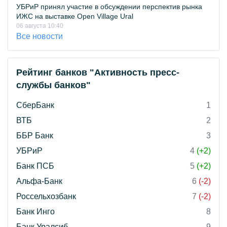
УБРиР принял участие в обсуждении перспектив рынка
ИЖС на выставке Open Village Ural
06 августа 10:40
Все новости
Рейтинг банков "Активность пресс-
службы банков"
СберБанк
1
ВТБ
2
ББР Банк
3
УБРиР
4
(+2)
Банк ПСБ
5
(+2)
Альфа-Банк
6
(-2)
Россельхозбанк
7
(-2)
Банк Инго
8
Банк Уралсиб
9