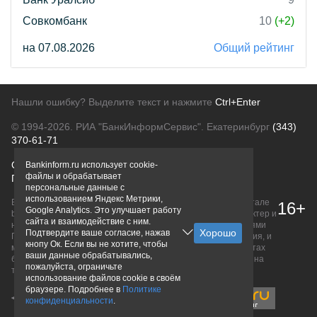
Совкомбанк
10
(+2)
на 07.08.2026
Общий рейтинг
Нашли ошибку? Выделите текст и нажмите
Ctrl+Enter
© 1994-2026.
РИА "БанкИнформСервис". Екатеринбург
(343)
370-61-71
О проекте
Политика конфиденциальности
Bankinform.ru использует cookie-
файлы и обрабатывает
Правовая информация
Для рекламодателей
персональные данные с
использованием Яндекс Метрики,
Вся информация о продуктах банков, размещенная на портале
16+
Google Analytics. Это улучшает работу
bankinform.ru, носит исключительно ознакомительный характер и
сайта и взаимодействие с ним.
не является публичной офертой, определяемой положениями
Подтвердите ваше согласие, нажав
ГК РФ. Информация не содержит точного и полного описания, и
кнопу Ок. Если вы не хотите, чтобы
может быть изменена. Конечные условия уточняйте на сайтах
ваши данные обрабатывались,
банков или при личном обращении. Исключительное право на
пожалуйста, ограничьте
товарные знаки принадлежит их правообладателям.
использование файлов cookie в своём
браузере. Подробнее в
Политике
конфиденциальности
.