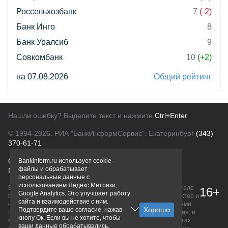
Россельхозбанк
7
(-2)
Банк Инго
8
Банк Уралсиб
9
Совкомбанк
10
(+2)
на 07.08.2026
Общий рейтинг
Нашли ошибку? Выделите текст и нажмите
Ctrl+Enter
© 1994-2026.
РИА "БанкИнформСервис". Екатеринбург
(343)
370-61-71
О проекте
Политика конфиденциальности
Bankinform.ru использует cookie-
файлы и обрабатывает
Правовая информация
Для рекламодателей
персональные данные с
использованием Яндекс Метрики,
Вся информация о продуктах банков, размещенная на портале
16+
Google Analytics. Это улучшает работу
bankinform.ru, носит исключительно ознакомительный характер и
сайта и взаимодействие с ним.
не является публичной офертой, определяемой положениями
Подтвердите ваше согласие, нажав
ГК РФ. Информация не содержит точного и полного описания, и
кнопу Ок. Если вы не хотите, чтобы
может быть изменена. Конечные условия уточняйте на сайтах
ваши данные обрабатывались,