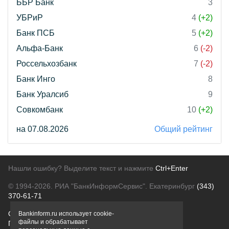
ББР Банк
3
УБРиР
4
(+2)
Банк ПСБ
5
(+2)
Альфа-Банк
6
(-2)
Россельхозбанк
7
(-2)
Банк Инго
8
Банк Уралсиб
9
Совкомбанк
10
(+2)
на 07.08.2026
Общий рейтинг
Нашли ошибку? Выделите текст и нажмите
Ctrl+Enter
© 1994-2026.
РИА "БанкИнформСервис". Екатеринбург
(343)
370-61-71
О проекте
Политика конфиденциальности
Bankinform.ru использует cookie-
файлы и обрабатывает
Правовая информация
Для рекламодателей