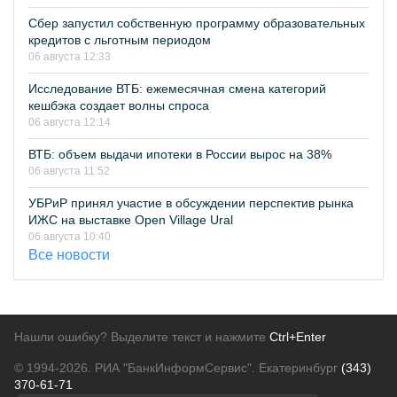
Сбер запустил собственную программу образовательных
кредитов с льготным периодом
06 августа 12:33
Исследование ВТБ: ежемесячная смена категорий
кешбэка создает волны спроса
06 августа 12:14
ВТБ: объем выдачи ипотеки в России вырос на 38%
06 августа 11:52
УБРиР принял участие в обсуждении перспектив рынка
ИЖС на выставке Open Village Ural
06 августа 10:40
Все новости
Нашли ошибку? Выделите текст и нажмите
Ctrl+Enter
© 1994-2026.
РИА "БанкИнформСервис". Екатеринбург
(343)
370-61-71