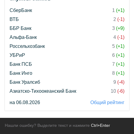
СберБанк
1
(+1)
ВТБ
2
(-1)
ББР Банк
3
(+9)
Альфа-Банк
4
(-1)
Россельхозбанк
5
(+1)
УБРиР
6
(+1)
Банк ПСБ
7
(+1)
Банк Инго
8
(+1)
Банк Уралсиб
9
(-4)
Азиатско-Тихоокеанский Банк
10
(-6)
на 06.08.2026
Общий рейтинг
Нашли ошибку? Выделите текст и нажмите
Ctrl+Enter