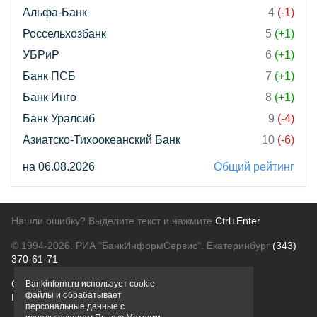
Альфа-Банк
4
(-1)
Россельхозбанк
5
(+1)
УБРиР
6
(+1)
Банк ПСБ
7
(+1)
Банк Инго
8
(+1)
Банк Уралсиб
9
(-4)
Азиатско-Тихоокеанский Банк
10
(-6)
на 06.08.2026
Общий рейтинг
Нашли ошибку? Выделите текст и нажмите
Ctrl+Enter
© 1994-2026.
РИА "БанкИнформСервис". Екатеринбург
(343)
370-61-71
О проекте
Политика конфиденциальности
Bankinform.ru использует cookie-
файлы и обрабатывает
Правовая информация
Для рекламодателей
персональные данные с