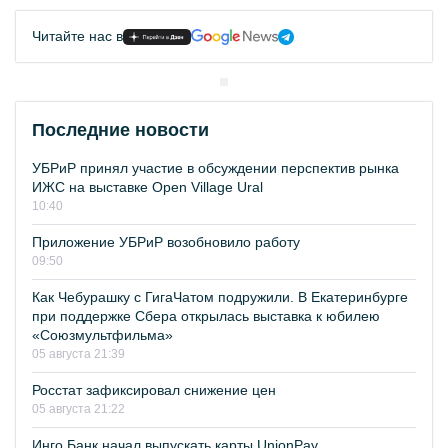
Читайте нас в
Последние новости
УБРиР принял участие в обсуждении перспектив рынка
ИЖС на выставке Open Village Ural
10:40
Приложение УБРиР возобновило работу
09:50
Как Чебурашку с ГигаЧатом подружили. В Екатеринбурге
при поддержке Сбера открылась выставка к юбилею
«Союзмультфильма»
05 августа 21:39
Росстат зафиксировал снижение цен
05 августа 21:22
Инго Банк начал выпускать карты UnionPay