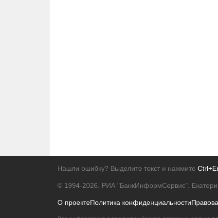
Нашли ошибку? Выделите текст и нажмите
Ctrl+E
© 1994-2026.
РИА "БанкИнформСервис". Екатери
О проекте
Политика конфиденциальности
Правов