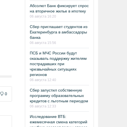
Абсолют Банк фиксирует спрос
на вторичное жилье в ипотеку
06 августа 16:20
Сбер приглашает студентов из
Екатеринбурга в амбассадоры
банка
06 августа 15:56
ПСБ и МЧС России будут
оказывать поддержку жителям
пострадавших при
чрезвычайных ситуациях
регионов
06 августа 12:40
Сбер запустил собственную
0
программу образовательных
кредитов с льготным периодом
06 августа 12:33
Исследование ВТБ:
ежемесячная смена категорий