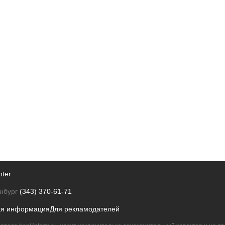
nter
нбург
(343) 370-61-71
ая информация
Для рекламодателей