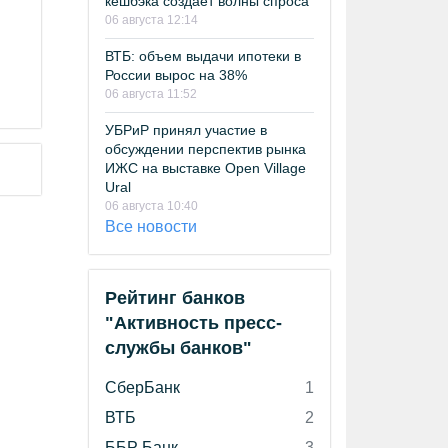
кешбэка создает волны спроса
06 августа 12:14
ВТБ: объем выдачи ипотеки в
России вырос на 38%
06 августа 11:52
УБРиР принял участие в
обсуждении перспектив рынка
ИЖС на выставке Open Village
Ural
06 августа 10:40
Все новости
Рейтинг банков
"Активность пресс-
службы банков"
СберБанк
1
ВТБ
2
ББР Банк
3