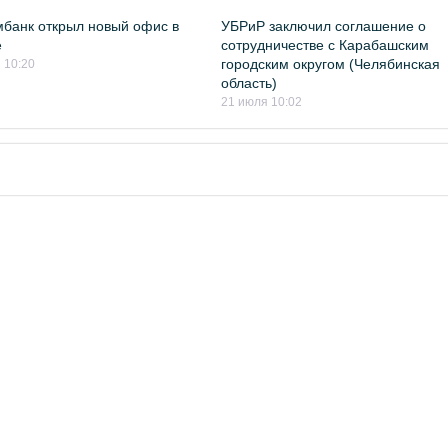
банк открыл новый офис в
УБРиР заключил соглашение о
е
сотрудничестве с Карабашским
городским округом (Челябинская
 10:20
область)
21 июля 10:02