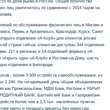
сто по доле рынка в России. Общее количество
их лиц увеличилось по сравнению с 2014 годом на
еловек.
елений по обслуживанию физических лиц в Москве и
ровск, Пермь и Архангельск, Краснодар, Курск, Санкт-
 открыто отделение «А-Клуб» для клиентов private
всей стране сейчас клиентам доступны 344 отделения
кве, 217 в регионах и 14 отделений формата «А-
т открыть один «А-Клуб» в Ростове-на-Дону, шесть
дно отделение в Белгороде.
атов - более 3 500 устройств самообслуживания, из
ых 2 240. На сегодняшний день общая объединенная
ми как Промсвязьбанк, МДМ Банк, Росбанк и УБРиР,
РЕДИТНЫЙ БАНК, Балтийский Банк и Газпромбанк
тройств более чем в 2,5 тыс. населённых пунктах
вские карты и погашать кредиты без комиссии