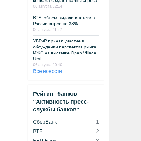
кешбэка создает волны спроса
06 августа 12:14
ВТБ: объем выдачи ипотеки в
России вырос на 38%
06 августа 11:52
УБРиР принял участие в
обсуждении перспектив рынка
ИЖС на выставке Open Village
Ural
06 августа 10:40
Все новости
Рейтинг банков
"Активность пресс-
службы банков"
СберБанк
1
ВТБ
2
ББР Банк
3