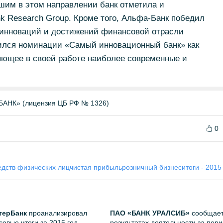
шим в этом направлении банк отметила и
k Research Group. Кроме того, Альфа-Банк победил
 инноваций и достижений финансовой отрасли
оился номинации «Самый инновационный банк» как
ющее в своей работе наиболее современные и
НК» (лицензия ЦБ РФ № 1326)
0
дств физических лиц
чистая прибыль
розничный бизнес
итоги - 2015
терБанк
проанализировал
ПАО «БАНК УРАЛСИБ»
сообщает
овые итоги за 2015 год
результатах деятельности за пер