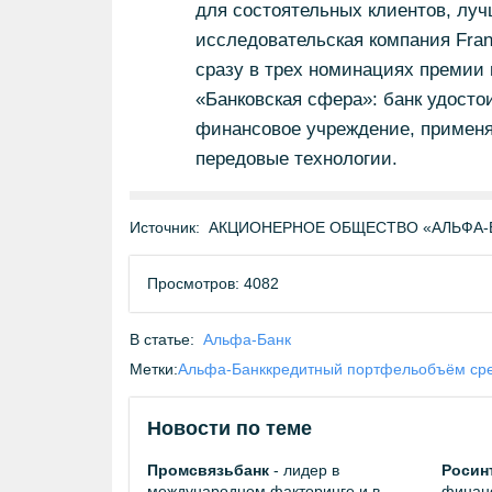
для состоятельных клиентов, луч
исследовательская компания Fran
сразу в трех номинациях премии
«Банковская сфера»: банк удост
финансовое учреждение, применя
передовые технологии.
Источник:
АКЦИОНЕРНОЕ ОБЩЕСТВО «АЛЬФА-БА
Просмотров: 4082
В статье:
Альфа-Банк
Метки:
Альфа-Банк
кредитный портфель
объём сре
Новости по теме
Промсвязьбанк
- лидер в
Росин
международном факторинге и в
финанс