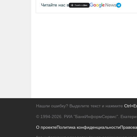
Читайте нас в
Нашли ошибку? Выделите текст и нажмите
Ctrl+E
© 1994-2026.
РИА "БанкИнформСервис". Екатери
О проекте
Политика конфиденциальности
Правов