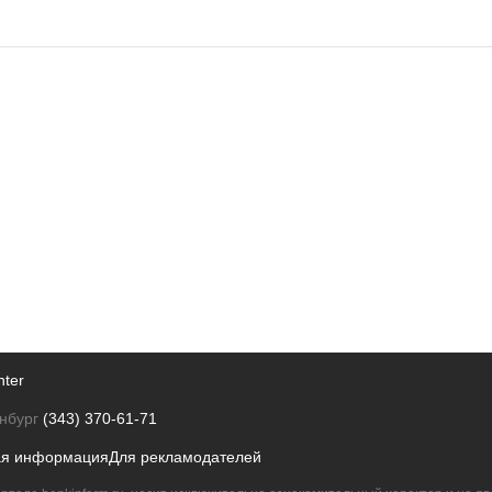
nter
нбург
(343) 370-61-71
ая информация
Для рекламодателей