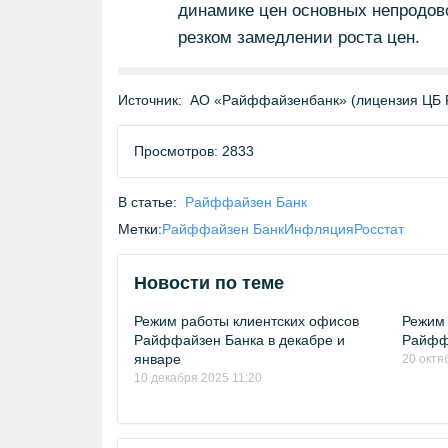
динамике цен основных непродов
резком замедлении роста цен.
Источник:
АО «Райффайзенбанк» (лицензия ЦБ 
Просмотров: 2833
В статье:
Райффайзен Банк
Метки:
Райффайзен Банк
Инфляция
Росстат
Новости по теме
Режим работы клиентских офисов
Режим 
Райффайзен Банка в декабре и
Райффа
январе
20 октя
10 декабря 2025 11:20