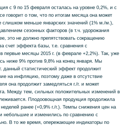
ия с 9 по 15 февраля осталась на уровне 0,2%, и с
е говорит о том, что по итогам месяца она может
не слишком меньше январских значений (1% м./м.),
авлением сезонных факторов (в т.ч. удорожания
нее, это не должно препятствовать сокращению
а счет эффекта базы, т.е. сравнения с
 первые месяцы 2015 г. (в феврале +2,2%). Так, уже
ась ниже 9% против 9,8% на конец января. Мы
6 г. данный статистический эффект продолжит
ие на инфляцию, поэтому даже в отсутствие
ля она продолжит замедляться г./г. и может
рта. Между тем, сильных положительных изменений в
слеживается. Плодоовощная продукция продолжила
неделей ранее (+0,9% г./г.). Темпы снижения цен на
и небольшие и изменились по сравнению с
но. В то же время, опережающие индикаторы по