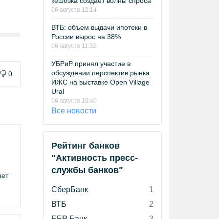
кешбэка создает волны спроса
06 августа 12:14
ВТБ: объем выдачи ипотеки в
России вырос на 38%
06 августа 11:52
УБРиР принял участие в
обсуждении перспектив рынка
0
ИЖС на выставке Open Village
Ural
06 августа 10:40
Все новости
Рейтинг банков
"Активность пресс-
службы банков"
яет
СберБанк
1
ВТБ
2
ББР Банк
3