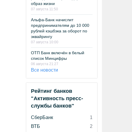
образ жизни
07 августа 11:50
Альфа-Банк начислит
предпринимателям до 10 000
рублей кэшбэка за оборот по
эквайрингу
07 августа 10:00
ОТП Банк включён в белый
список Минцифры
06 августа 21:27
Все новости
Рейтинг банков
"Активность пресс-
службы банков"
СберБанк
1
ВТБ
2