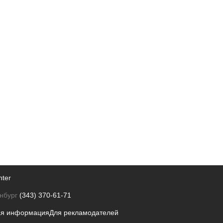
nter
нбург
(343) 370-61-71
ая информация
Для рекламодателей