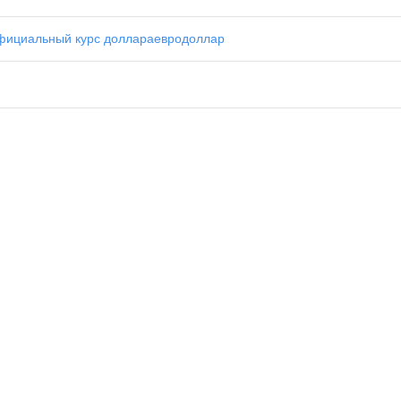
фициальный курс доллара
евро
доллар