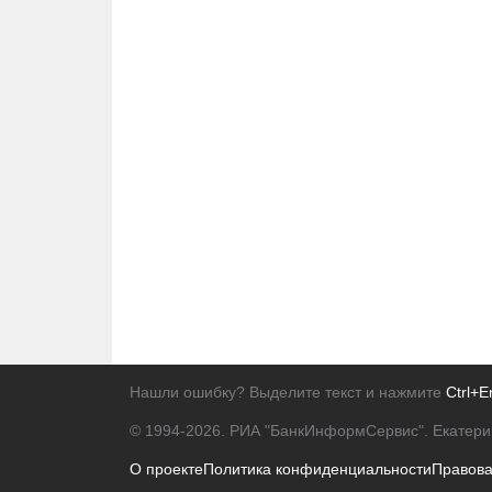
Нашли ошибку? Выделите текст и нажмите
Ctrl+E
© 1994-2026.
РИА "БанкИнформСервис". Екатери
О проекте
Политика конфиденциальности
Правов