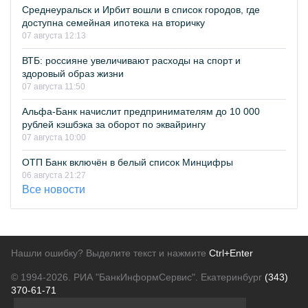
Среднеуральск и Ирбит вошли в список городов, где
доступна семейная ипотека на вторичку
07 августа 12:13
ВТБ: россияне увеличивают расходы на спорт и
здоровый образ жизни
07 августа 11:50
Альфа-Банк начислит предпринимателям до 10 000
рублей кэшбэка за оборот по эквайрингу
07 августа 10:00
ОТП Банк включён в белый список Минцифры
06 августа 21:27
Все новости
Нашли ошибку? Выделите текст и нажмите
Ctrl+Enter
© 1994-2026.
РИА "БанкИнформСервис". Екатеринбург
(343)
370-61-71