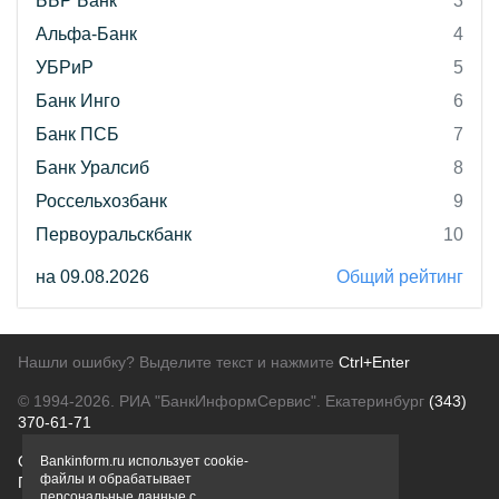
ББР Банк
3
Альфа-Банк
4
УБРиР
5
Банк Инго
6
Банк ПСБ
7
Банк Уралсиб
8
Россельхозбанк
9
Первоуральскбанк
10
на 09.08.2026
Общий рейтинг
Нашли ошибку? Выделите текст и нажмите
Ctrl+Enter
© 1994-2026.
РИА "БанкИнформСервис". Екатеринбург
(343)
370-61-71
О проекте
Политика конфиденциальности
Bankinform.ru использует cookie-
файлы и обрабатывает
Правовая информация
Для рекламодателей
персональные данные с